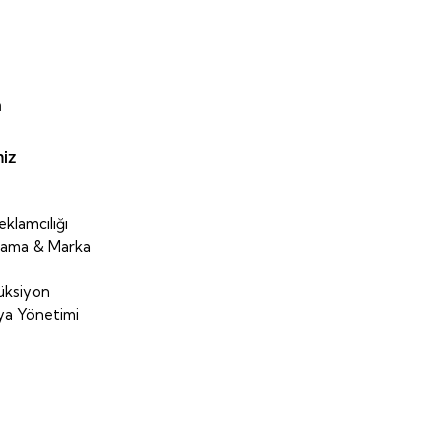
a
iz
klamcılığı
arlama & Marka
üksiyon
ya Yönetimi