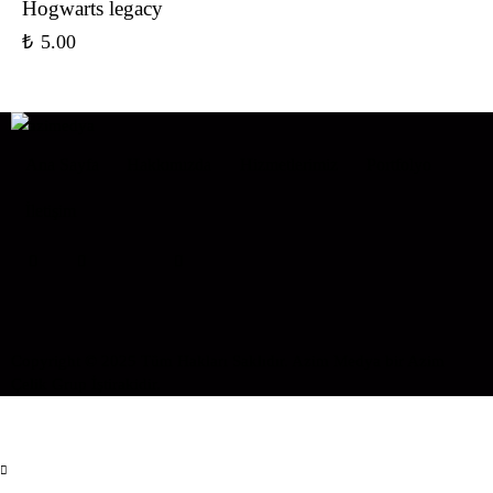
Hogwarts legacy
₺
5.00
Ana Sayfa
Hakkımızda
Hizmetlerimiz
Portfolyo
İletişim
instagram
facebook-
youtube2
linkedin
1
Copyright © 2025 Tüm Hakları Saklıdır. Azim Medya bir
Azim
Çelik Grup
İştirakidir.