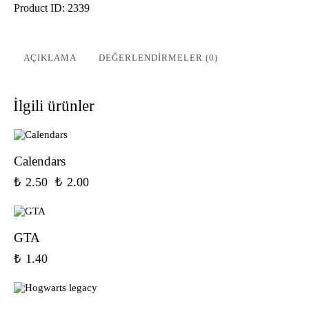
Product ID:
2339
AÇIKLAMA
DEĞERLENDIRMELER (0)
İlgili ürünler
-20%
Calendars
₺
2.50
Orijinal
₺
2.00
Şu
fiyat:
andaki
₺ 2.50.
fiyat:
₺ 2.00.
GTA
₺
1.40