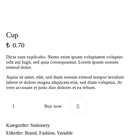
Cup
₺
0.70
Dicta sunt explicabo. Nemo enim ipsam voluptatem voluptas
odit aut fugit, sed quia consequuntur. Lorem ipsum nonum
eirmod dolor.
Aquia sit amet, elitr, sed diam nonum eirmod tempor invidunt
labore et dolore magna aliquyam.erat, sed diam voluptua. At
vero accusam et justo duo dolores et ea rebum.
Cup
Buy now
adet
Kategoriler:
Stationery
Etiketler:
Brand
,
Fashion
,
Variable