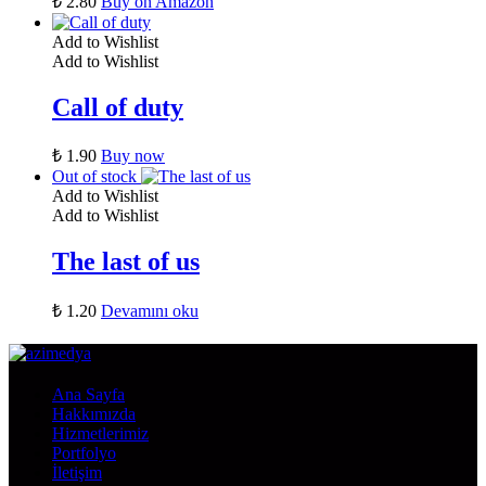
₺
2.80
Buy on Amazon
Add to Wishlist
Add to Wishlist
Call of duty
₺
1.90
Buy now
Out of stock
Add to Wishlist
Add to Wishlist
The last of us
₺
1.20
Devamını oku
Ana Sayfa
Hakkımızda
Hizmetlerimiz
Portfolyo
İletişim