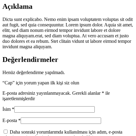
Açıklama
Dicta sunt explicabo. Nemo enim ipsam voluptatem voluptas sit odit
aut fugit, sed quia consequuntur. Lorem ipsum dolor. Aquia sit amet,
elitr, sed diam nonum eirmod tempor invidunt labore et dolore
magna aliquyam.erat, sed diam voluptua. At vero accusam et justo
duo dolores et ea rebum. Stet clitain vidunt ut labore eirmod tempor
invidunt magna aliquyam.
Değerlendirmeler
Henüz değerlendirme yapılmadı.
“Cap” için yorum yapan ilk kişi siz olun
E-posta adresiniz yayınlanmayacak.
Gerekli alanlar
*
ile
işaretlenmişlerdir
İsim
*
E-posta
*
Daha sonraki yorumlarımda kullanılması için adım, e-posta