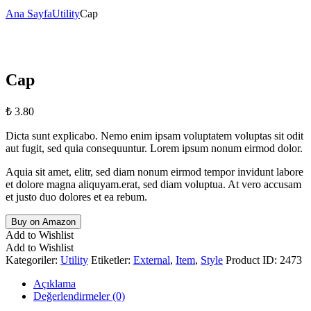
Ana Sayfa
Utility
Cap
Cap
₺
3.80
Dicta sunt explicabo. Nemo enim ipsam voluptatem voluptas sit odit
aut fugit, sed quia consequuntur. Lorem ipsum nonum eirmod dolor.
Aquia sit amet, elitr, sed diam nonum eirmod tempor invidunt labore
et dolore magna aliquyam.erat, sed diam voluptua. At vero accusam
et justo duo dolores et ea rebum.
Buy on Amazon
Add to Wishlist
Add to Wishlist
Kategoriler:
Utility
Etiketler:
External
,
Item
,
Style
Product ID:
2473
Açıklama
Değerlendirmeler (0)