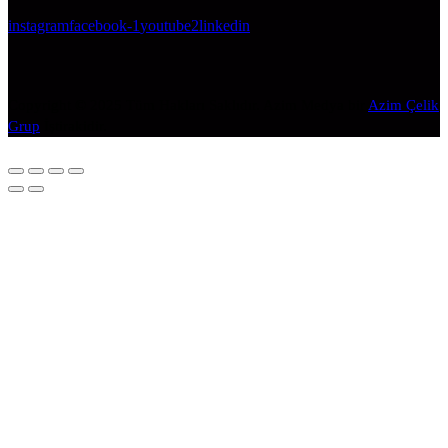
instagram
facebook-1
youtube2
linkedin
Copyright © 2025 Tüm Hakları Saklıdır. Azim Medya bir
Azim Çelik
Grup
İştirakidir.