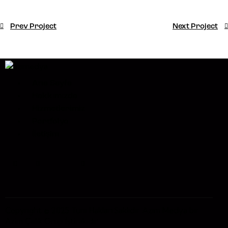
Prev Project
Next Project
Ana Sayfa
Hakkımızda
Hizmetlerimiz
Portfolyo
İletişim
Copyright © 2025 Tüm Hakları Saklıdır. Azim Medya bir
Azim Çelik Grup
İştirakidir.